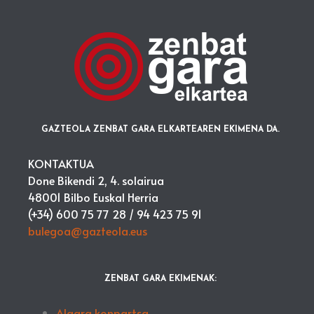
GAZTEOLA ZENBAT GARA ELKARTEAREN EKIMENA DA.
KONTAKTUA
Done Bikendi 2, 4. solairua
48001 Bilbo Euskal Herria
(+34) 600 75 77 28 /
94 423 75 91
bulegoa@gazteola.eus
ZENBAT GARA EKIMENAK:
Algara konpartsa