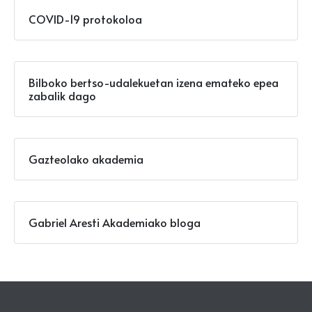
COVID-19 protokoloa
Bilboko bertso-udalekuetan izena emateko epea
zabalik dago
Gazteolako akademia
Gabriel Aresti Akademiako bloga