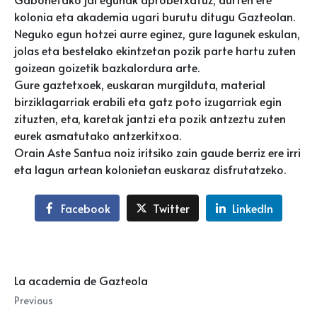
kolonia eta akademia ugari burutu ditugu Gazteolan.
Neguko egun hotzei aurre eginez, gure lagunek eskulan,
jolas eta bestelako ekintzetan pozik parte hartu zuten
goizean goizetik bazkalordura arte.
Gure gaztetxoek, euskaran murgilduta, material
birziklagarriak erabili eta gatz poto izugarriak egin
zituzten, eta, karetak jantzi eta pozik antzeztu zuten
eurek asmatutako antzerkitxoa.
Orain Aste Santua noiz iritsiko zain gaude berriz ere irri
eta lagun artean kolonietan euskaraz disfrutatzeko.
Facebook
Twitter
LinkedIn
La academia de Gazteola
Previous