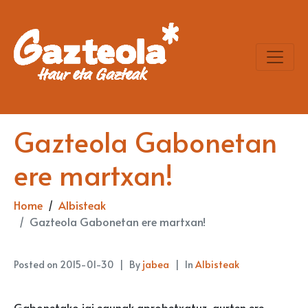
Gazteola Gabonetan
ere martxan!
Home
Albisteak
Gazteola Gabonetan ere martxan!
Posted on
2015-01-30
By
jabea
In
Albisteak
Gabonetako jai egunak aprobetxatuz, aurten ere