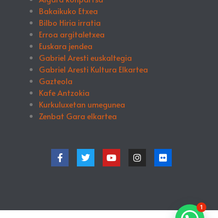
Bakaikuko Etxea
Bilbo Hiria irratia
Erroa argitaletxea
Euskara jendea
Gabriel Aresti euskaltegia
Gabriel Aresti Kultura Elkartea
Gazteola
Kafe Antzokia
Kurkuluxetan umegunea
Zenbat Gara elkartea
1