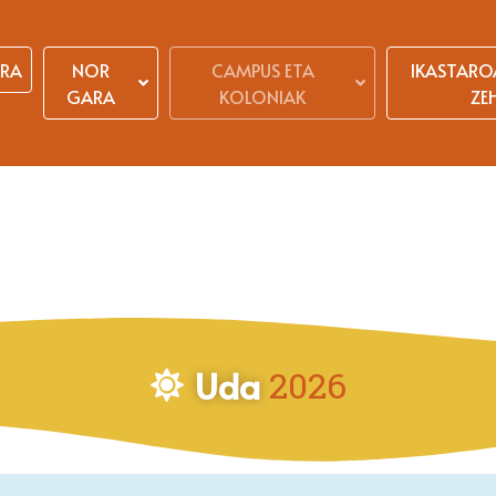
ERA
NOR
CAMPUS ETA
IKASTARO
GARA
KOLONIAK
ZE
Uda
2026