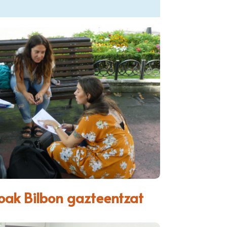
oak Bilbon gazteentzat