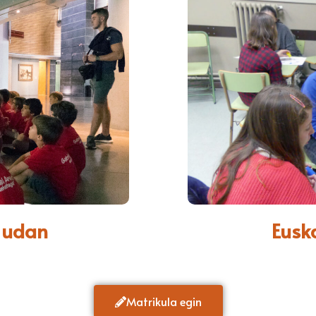
 udan
Eusk
Matrikula egin