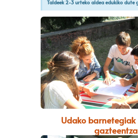
Taldeek 2-3 urteko aldea edukiko dute g
Udako barnetegiak
gazteentza