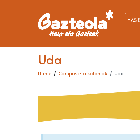
HASI
Uda
Home
Campus eta koloniak
Uda