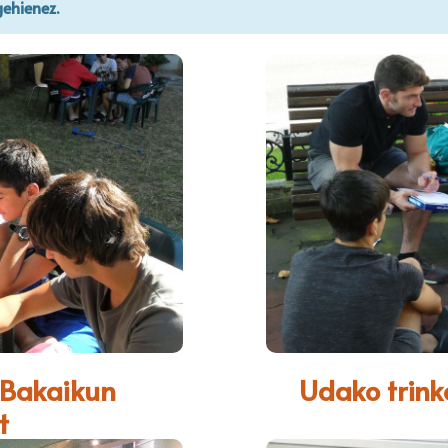
ehienez.
 Bakaikun
Udako trink
t