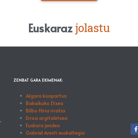
Euskaraz
j
o
l
a
s
t
u
ZENBAT GARA EKIMENAK:
Algara konpartsa
Bakaikuko Etxea
Bilbo Hiria irratia
Erroa argitaletxea
.
Euskara jendea
Gabriel Aresti euskaltegia