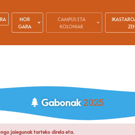
ERA
NOR
CAMPUS ETA
IKASTARO
GARA
KOLONIAK
ZE
Gabonak
2025
go jaiegunak tarteko direla eta.