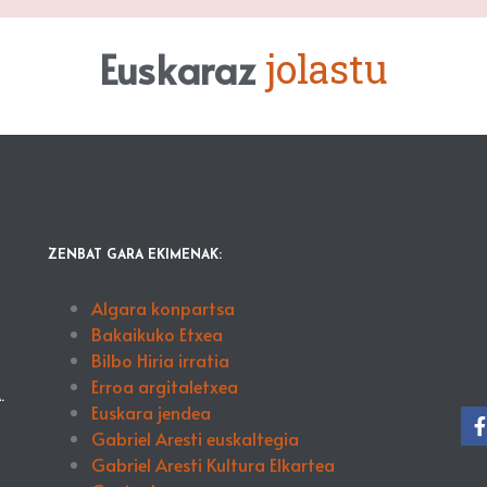
Euskaraz
j
o
l
a
s
t
u
ZENBAT GARA EKIMENAK:
Algara konpartsa
Bakaikuko Etxea
Bilbo Hiria irratia
Erroa argitaletxea
.
Euskara jendea
Gabriel Aresti euskaltegia
Gabriel Aresti Kultura Elkartea