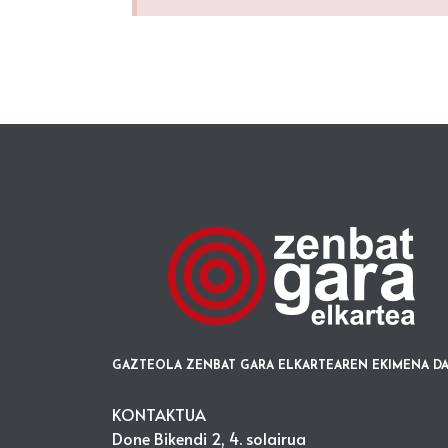
GAZTEOLA ZENBAT GARA ELKARTEAREN EKIMENA DA
KONTAKTUA
Done Bikendi 2, 4. solairua