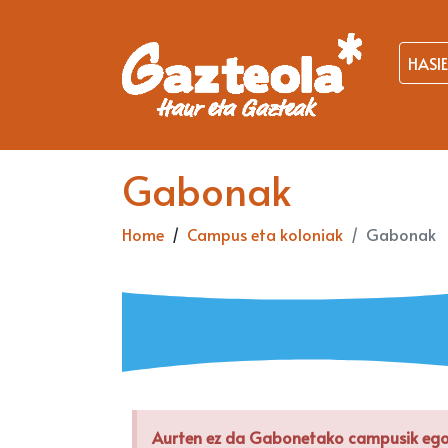
HASI
Gabonak
Home
Campus eta koloniak
Gabonak
Aurten ez da Gabonetako campusik egon