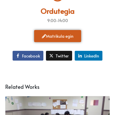
Ordutegia
9:00-14:00
Matrikula egin
Facebook
Twitter
LinkedIn
Related Works