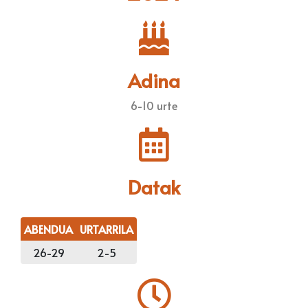
Adina
6-10 urte
Datak
ABENDUA
URTARRILA
26-29
2-5