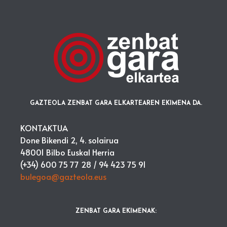
GAZTEOLA ZENBAT GARA ELKARTEAREN EKIMENA DA.
KONTAKTUA
Done Bikendi 2, 4. solairua
48001 Bilbo Euskal Herria
(+34) 600 75 77 28 /
94 423 75 91
bulegoa@gazteola.eus
ZENBAT GARA EKIMENAK: