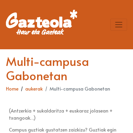
Multi-campusa
Gabonetan
Home
aukerak
Multi-campusa Gabonetan
(Antzerkia + sukaldaritza + euskaraz jolasean +
txangoak…)
Campus guztiak gustatzen zaizkizu? Guztiak egin