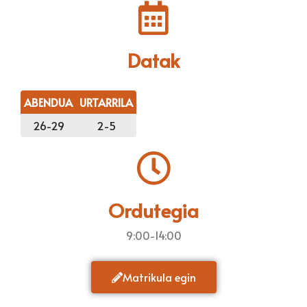
Datak
ABENDUA
URTARRILA
26-29
2-5
Ordutegia
9:00-14:00
Matrikula egin