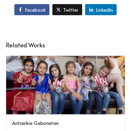
Facebook
Twitter
LinkedIn
Related Works
Antzerkia Gabonetan