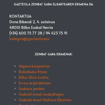
GAZTEOLA ZENBAT GARA ELKARTEAREN EKIMENA DA.
KONTAKTUA
Done Bikendi 2, 4. solairua
48001 Bilbo Euskal Herria
(+34) 600 75 77 28 /
94 423 75 91
bulegoa@gazteola.eus
ZENBAT GARA EKIMENAK:
Algara konpartsa
Bakaikuko Etxea
Bilbo Hiria irratia
Erroa argitaletxea
Euskara jendea
Gabriel Aresti euskaltegia
Gabriel Aresti Kultura Elkartea