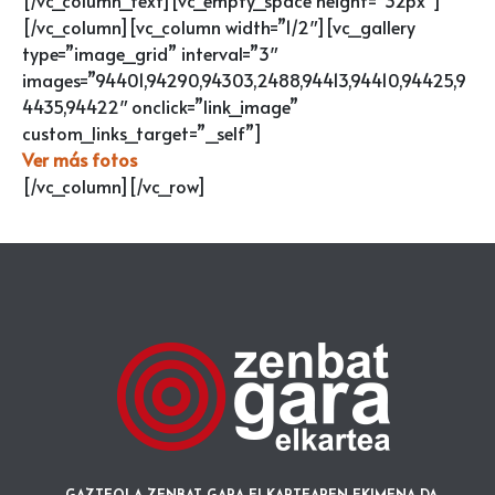
[/vc_column][vc_column width=”1/2″][vc_gallery
type=”image_grid” interval=”3″
images=”94401,94290,94303,2488,94413,94410,94425,9
4435,94422″ onclick=”link_image”
custom_links_target=”_self”]
Ver más fotos
[/vc_column][/vc_row]