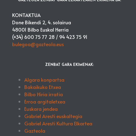
GAZTEOLA ZENBAT GARA ELKARTEAREN EKIMENA DA.
KONTAKTUA
Done Bikendi 2, 4. solairua
48001 Bilbo Euskal Herria
(+34) 600 75 77 28 /
94 423 75 91
bulegoa@gazteola.eus
ZENBAT GARA EKIMENAK:
Algara konpartsa
Bakaikuko Etxea
Bilbo Hiria irratia
Erroa argitaletxea
Euskara jendea
Gabriel Aresti euskaltegia
Gabriel Aresti Kultura Elkartea
Gazteola