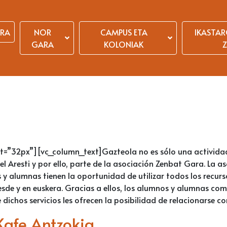
ERA
NOR
CAMPUS ETA
IKASTAR
GARA
KOLONIAK
Z
t=”32px”][vc_column_text]
Gazteola no es sólo una actividad
el Aresti y por ello, parte de la asociación Zenbat Gara. La 
 y alumnas tienen la oportunidad de utilizar todos los recur
esde y en euskera. Gracias a ellos, los alumnos y alumnas com
ichos servicios les ofrecen la posibilidad de relacionarse c
Kafe Antzokia