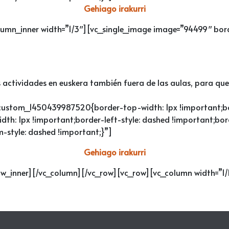
Gehiago irakurri
lumn_inner width=”1/3″][vc_single_image image=”94499″ bord
 actividades en euskera también fuera de las aulas, para qu
_custom_1450439987520{border-top-width: 1px !important;bor
dth: 1px !important;border-left-style: dashed !important;bor
-style: dashed !important;}”]
Gehiago irakurri
ow_inner][/vc_column][/vc_row][vc_row][vc_column width=”1