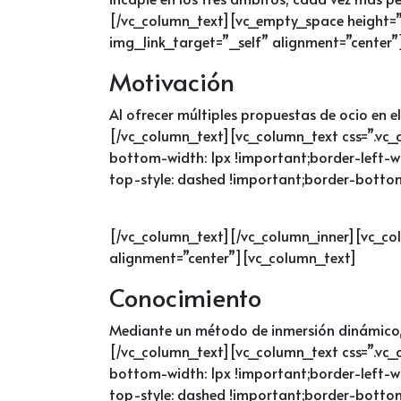
[/vc_column_text][vc_empty_space height=”
img_link_target=”_self” alignment=”center
Motivación
Al ofrecer múltiples propuestas de ocio en e
[/vc_column_text][vc_column_text css=”.vc
bottom-width: 1px !important;border-left-wi
top-style: dashed !important;border-bottom
[/vc_column_text][/vc_column_inner][vc_co
alignment=”center”][vc_column_text]
Conocimiento
Mediante un método de inmersión dinámico, a
[/vc_column_text][vc_column_text css=”.vc
bottom-width: 1px !important;border-left-wi
top-style: dashed !important;border-bottom