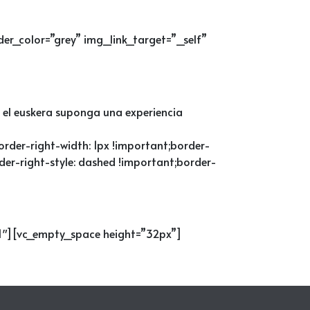
er_color=”grey” img_link_target=”_self”
e el euskera suponga una experiencia
der-right-width: 1px !important;border-
der-right-style: dashed !important;border-
/1″][vc_empty_space height=”32px”]