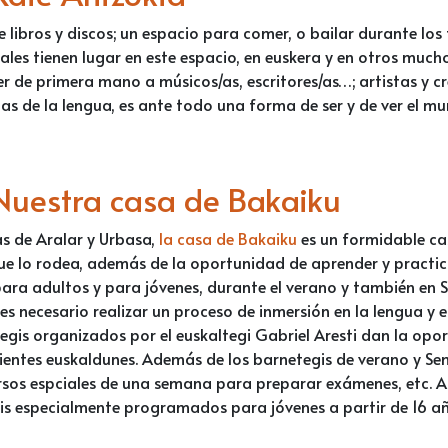
e libros y discos; un espacio para comer, o bailar durante los
rales tienen lugar en este espacio, en euskera y en otros muc
 de primera mano a músicos/as, escritores/as…; artistas y cre
as de la lengua, es ante todo una forma de ser y de ver el mu
Nuestra casa de Bakaiku
ras de Aralar y Urbasa,
la casa de Bakaiku
es un formidable cas
ue lo rodea, además de la oportunidad de aprender y practica
ara adultos y para jóvenes, durante el verano y también en 
es necesario realizar un proceso de inmersión en la lengua y 
egis organizados por el euskaltegi Gabriel Aresti dan la opo
mbientes euskaldunes. Además de los barnetegis de verano y 
rsos espciales de una semana para preparar exámenes, etc. As
egis especialmente programados para jóvenes a partir de 16 