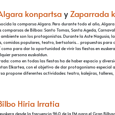
Algara konpartsa
y
Zaparrada 
onocida la comparsa Algara. Pero durante todo el año, Algar
 las comparsas de Bilbao: Santo Tomas, Santa Ageda, Carnaval
 ambiente son los protagonistas. Durante la Aste Nagusia, l
, comidas populares, teatro, bertsolaris… propuestas para c
sí como para dar la oportunidad de vivir las fiestas en eusker
alquier persona euskaldun.
ada: como en todas las fiestas ha de haber espacio y divers
an Elkartea, con el objetivo de dar protagonismo especial a 
 propone diferentes actividades: teatro, kalejiras, talleres
Bilbo Hiria Irratia
 euskera desde la frecuencia 96.0 de la FM para el Gran Bilba