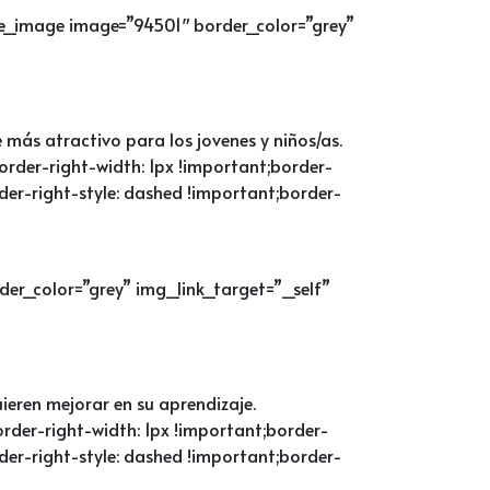
le_image image=”94501″ border_color=”grey”
e más atractivo para los jovenes y niños/as.
rder-right-width: 1px !important;border-
der-right-style: dashed !important;border-
er_color=”grey” img_link_target=”_self”
eren mejorar en su aprendizaje.
der-right-width: 1px !important;border-
der-right-style: dashed !important;border-