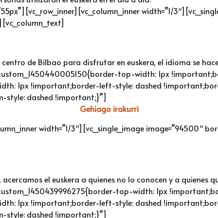
55px”][vc_row_inner][vc_column_inner width=”1/3″][vc_sing
”][vc_column_text]
l centro de Bilbao para disfrutar en euskera, el idioma se hac
_custom_1450440005150{border-top-width: 1px !important;bo
dth: 1px !important;border-left-style: dashed !important;bor
-style: dashed !important;}”]
Gehiago irakurri
lumn_inner width=”1/3″][vc_single_image image=”94500″ bord
cercamos el euskera a quienes no lo conocen y a quienes qui
_custom_1450439996275{border-top-width: 1px !important;bor
dth: 1px !important;border-left-style: dashed !important;bor
-style: dashed !important;}”]