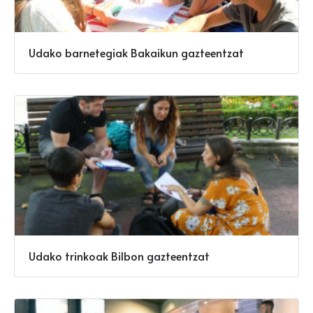
Udako barnetegiak Bakaikun gazteentzat
Udako trinkoak Bilbon gazteentzat