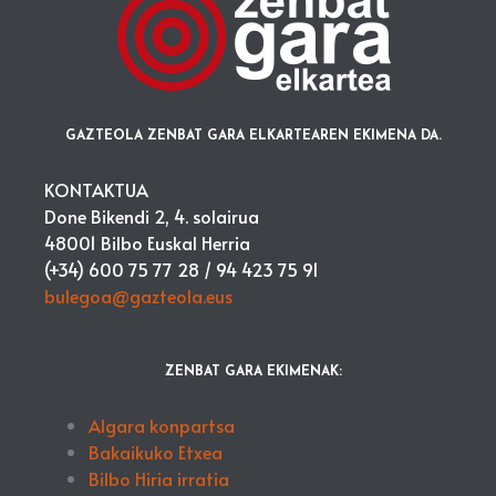
GAZTEOLA ZENBAT GARA ELKARTEAREN EKIMENA DA.
KONTAKTUA
Done Bikendi 2, 4. solairua
48001 Bilbo Euskal Herria
(+34) 600 75 77 28 /
94 423 75 91
bulegoa@gazteola.eus
ZENBAT GARA EKIMENAK:
Algara konpartsa
Bakaikuko Etxea
Bilbo Hiria irratia