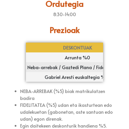
Ordutegia
8:30-14:00
Prezioak
DESKONTUAK
Arrunta %0
Neba-arrebak / Gaztedi Plana / Fidelitatea %5
Gabriel Aresti euskaltegia %10
NEBA-ARREBAK (%5) biak matrikulatzen
badira
FIDELITATEA (%5) udan eta ikasturtean edo
udalekuetan (gabonetan, aste santuan edo
udan) egon direnak.
Egin daitekeen deskonturik handiena %5.