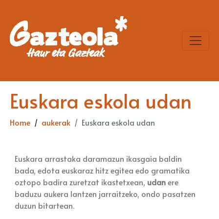
Euskara eskola udan
Home
aukerak
Euskara eskola udan
Euskara arrastaka daramazun ikasgaia baldin
bada, edota euskaraz hitz egitea edo gramatika
oztopo badira zuretzat ikastetxean,
udan
ere
baduzu aukera lantzen jarraitzeko, ondo pasatzen
duzun bitartean.