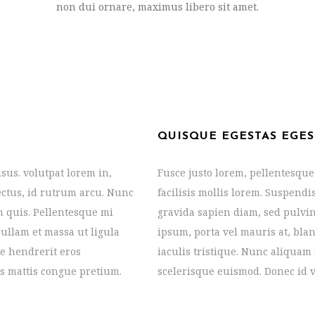
non dui ornare, maximus libero sit amet.
QUISQUE EGESTAS EGES
sus. volutpat lorem in,
Fusce justo lorem, pellentesque
lectus, id rutrum arcu. Nunc
facilisis mollis lorem. Suspendi
 quis. Pellentesque mi
gravida sapien diam, sed pulvi
Nullam et massa ut ligula
ipsum, porta vel mauris at, blan
ae hendrerit eros
iaculis tristique. Nunc aliquam 
s mattis congue pretium.
scelerisque euismod. Donec id v