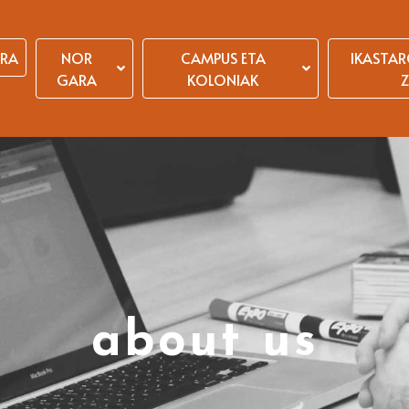
ERA
NOR
CAMPUS ETA
IKASTAR
GARA
KOLONIAK
Z
about us