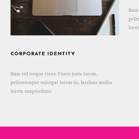
Nam 
pell
lore
CORPORATE IDENTITY
Nam vel neque risus. Fusce justo lorem,
pellentesque volutpat lorem in, facilisis mollis
lorem suspendisse.