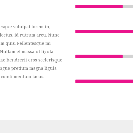
esque volutpat lorem in,
 lectus, id rutrum arcu. Nunc
um quis. Pellentesque mi
. Nullam et massa ut ligula
itae hendrerit eros scelerisque
congue pretium magna ligula
el condi mentum lacus.