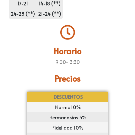
17-21
14-18 (**)
24-28 (**)
21-24 (**)
Horario
9:00-13:30
Precios
DESCUENTOS
UNA SEMA
Normal 0%
172€
Hermanos/as 5%
163,4€
Fidelidad 10%
154,8€